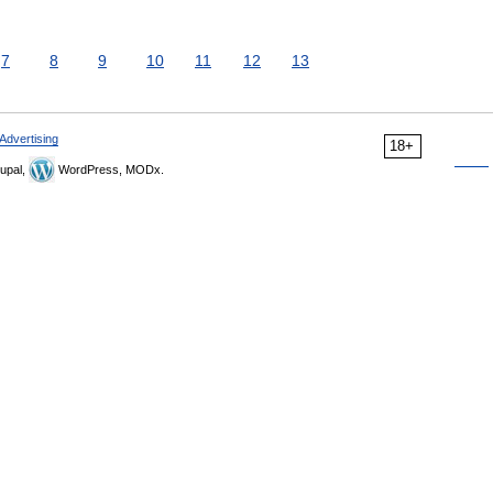
7
8
9
10
11
12
13
Advertising
18+
upal,
WordPress, MODx.