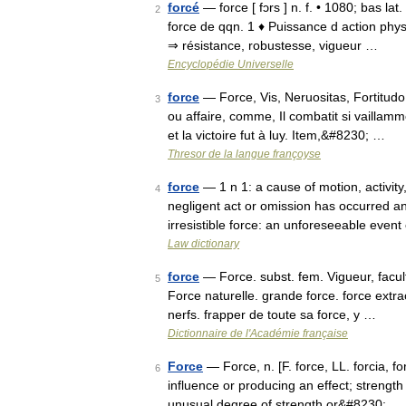
forcé
— force [ fɔrs ] n. f. • 1080; bas lat.
2
force de qqn. 1 ♦ Puissance d action phys
⇒ résistance, robustesse, vigueur …
Encyclopédie Universelle
force
— Force, Vis, Neruositas, Fortitudo,
3
ou affaire, comme, Il combatit si vaillamm
et la victoire fut à luy. Item,&#8230; …
Thresor de la langue françoyse
force
— 1 n 1: a cause of motion, activity,
4
negligent act or omission has occurred an
irresistible force: an unforeseeable even
Law dictionary
force
— Force. subst. fem. Vigueur, facult
5
Force naturelle. grande force. force extra
nerfs. frapper de toute sa force, y …
Dictionnaire de l'Académie française
Force
— Force, n. [F. force, LL. forcia, for
6
influence or producing an effect; strength
unusual degree of strength or&#8230; …