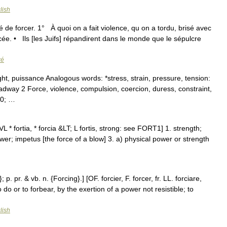
lish
é de forcer. 1° À quoi on a fait violence, qu on a tordu, brisé avec
cée. • Ils [les Juifs] répandirent dans le monde que le sépulcre
ré
ht, puissance Analogous words: *stress, strain, pressure, tension:
dway 2 Force, violence, compulsion, coercion, duress, constraint,
30; …
L * fortia, * forcia &LT; L fortis, strong: see FORT1] 1. strength;
ower; impetus [the force of a blow] 3. a) physical power or strength
p. pr. & vb. n. {Forcing}.] [OF. forcier, F. forcer, fr. LL. forciare,
o do or to forbear, by the exertion of a power not resistible; to
lish