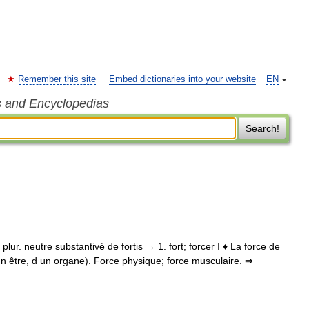
Remember this site
Embed dictionaries into your website
EN
s and Encyclopedias
Search!
a, plur. neutre substantivé de fortis → 1. fort; forcer I ♦ La force de
un être, d un organe). Force physique; force musculaire. ⇒