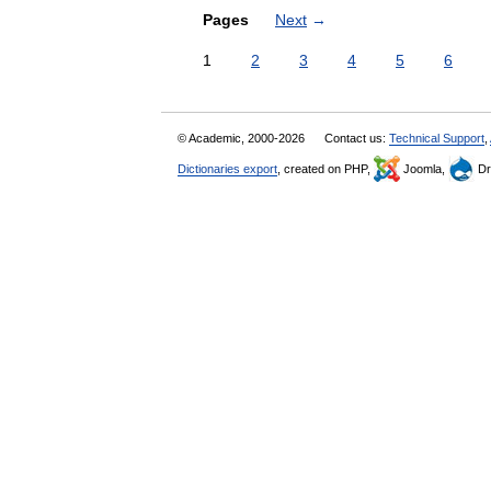
Pages
Next
→
1
2
3
4
5
6
© Academic, 2000-2026
Contact us:
Technical Support
,
Dictionaries export
, created on PHP,
Joomla,
Dr