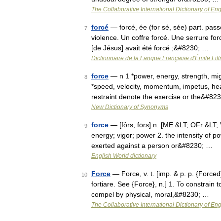
The Collaborative International Dictionary of Eng
forcé
— forcé, ée (for sé, sée) part. pass
7
violence. Un coffre forcé. Une serrure for
[de Jésus] avait été forcé ;&#8230; …
Dictionnaire de la Langue Française d'Émile Litt
force
— n 1 *power, energy, strength, mig
8
*speed, velocity, momentum, impetus, hea
restraint denote the exercise or the&#82
New Dictionary of Synonyms
force
— [fôrs, fōrs] n. [ME &LT; OFr &LT; V
9
energy; vigor; power 2. the intensity of p
exerted against a person or&#8230; …
English World dictionary
Force
— Force, v. t. [imp. & p. p. {Forced}; 
10
fortiare. See {Force}, n.] 1. To constrain t
compel by physical, moral,&#8230; …
The Collaborative International Dictionary of Eng