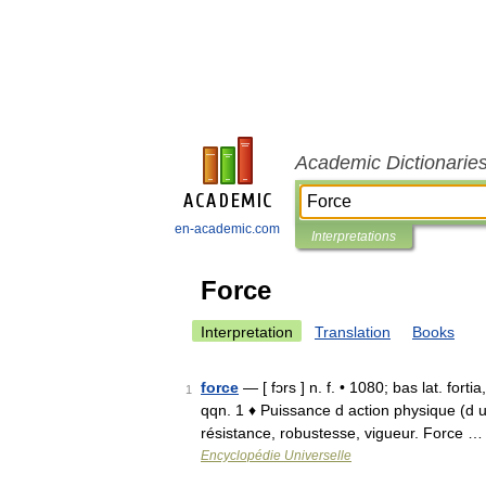
Academic Dictionarie
en-academic.com
Interpretations
Force
Interpretation
Translation
Books
force
— [ fɔrs ] n. f. • 1080; bas lat. forti
1
qqn. 1 ♦ Puissance d action physique (d 
résistance, robustesse, vigueur. Force …
Encyclopédie Universelle