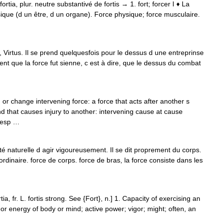
 fortia, plur. neutre substantivé de fortis → 1. fort; forcer I ♦ La
ique (d un être, d un organe). Force physique; force musculaire.
 Virtus. Il se prend quelquesfois pour le dessus d une entreprinse
ent que la force fut sienne, c est à dire, que le dessus du combat
 or change intervening force: a force that acts after another s
d that causes injury to another: intervening cause at cause
t esp …
é naturelle d agir vigoureusement. Il se dit proprement du corps.
ordinaire. force de corps. force de bras, la force consiste dans les
tia, fr. L. fortis strong. See {Fort}, n.] 1. Capacity of exercising an
 or energy of body or mind; active power; vigor; might; often, an